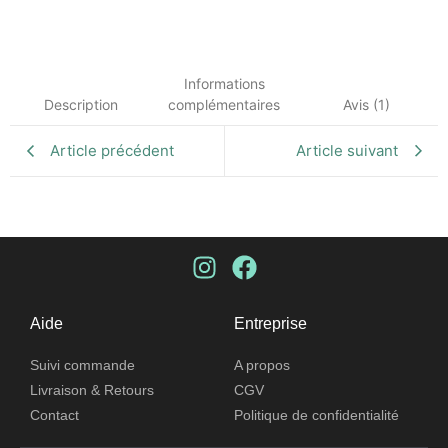
Informations
Description
complémentaires
Avis (1)
Article précédent
Article suivant
Aide
Entreprise
Suivi commande​
A propos​
Livraison & Retours
CGV
Contact
Politique de confidentialité​​