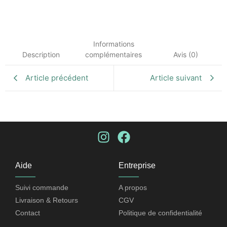
Informations
Description
complémentaires
Avis (0)
Article précédent
Article suivant
Aide
Entreprise
Suivi commande​
A propos​
Livraison & Retours
CGV
Contact
Politique de confidentialité​​